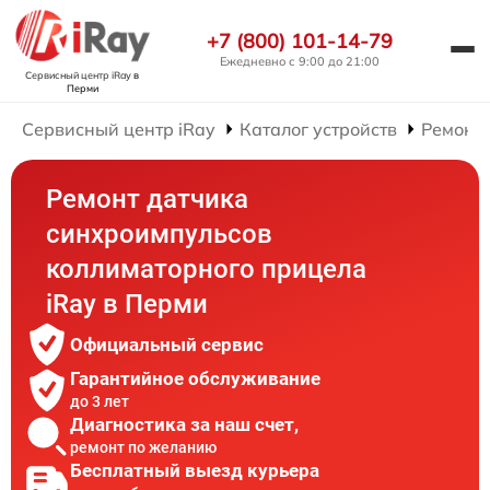
+7 (800) 101-14-79
Ежедневно с 9:00 до 21:00
Сервисный центр iRay
в
Перми
Сервисный центр iRay
Каталог устройств
Ремонт
Ремонт датчика
синхроимпульсов
коллиматорного прицела
iRay в Перми
Официальный сервис
Гарантийное обслуживание
до 3 лет
Диагностика за наш счет,
ремонт по желанию
Бесплатный выезд курьера