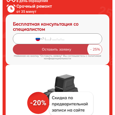
в день обращения
Срочный ремонт
от 35 минут
Бесплатная консультация со
специалистом
Оставить заявку
Нажимая на кнопку "Оставить заявку" Вы соглашаетесь c
политикой
конфиденциальности
Скидка по
-20%
предварительной
записи на сайте