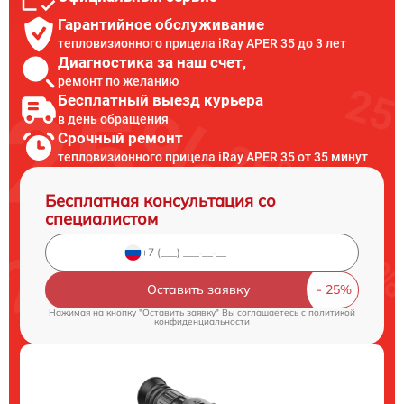
Гарантийное обслуживание
тепловизионного прицела iRay APER 35 до 3 лет
Диагностика за наш счет,
ремонт по желанию
Бесплатный выезд курьера
в день обращения
Срочный ремонт
тепловизионного прицела iRay APER 35 от 35 минут
Бесплатная консультация со
специалистом
Оставить заявку
Нажимая на кнопку "Оставить заявку" Вы соглашаетесь c
политикой
конфиденциальности