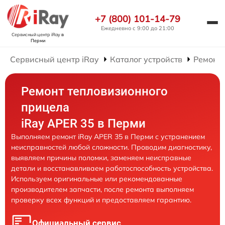
+7 (800) 101-14-79
Ежедневно с 9:00 до 21:00
Сервисный центр iRay
в
Перми
Сервисный центр iRay
Каталог устройств
Ремонт
Ремонт тепловизионного
прицела
iRay APER 35 в Перми
Выполняем ремонт iRay APER 35 в Перми с устранением
неисправностей любой сложности. Проводим диагностику,
выявляем причины поломки, заменяем неисправные
детали и восстанавливаем работоспособность устройства.
Используем оригинальные или рекомендованные
производителем запчасти, после ремонта выполняем
проверку всех функций и предоставляем гарантию.
Официальный сервис