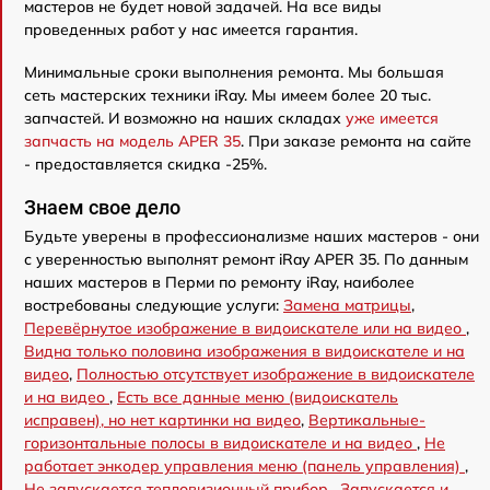
мастеров не будет новой задачей. На все виды
проведенных работ у нас имеется гарантия.
Минимальные сроки выполнения ремонта. Мы большая
сеть мастерских техники iRay. Мы имеем более 20 тыс.
запчастей. И возможно на наших складах
уже имеется
запчасть на модель APER 35
. При заказе ремонта на сайте
- предоставляется скидка -25%.
Знаем свое дело
Будьте уверены в профессионализме наших мастеров - они
с уверенностью выполнят ремонт iRay APER 35. По данным
наших мастеров в Перми по ремонту iRay, наиболее
востребованы следующие услуги:
Замена матрицы
,
Перевёрнутое изображение в видоискателе или на видео
,
Видна только половина изображения в видоискателе и на
видео
,
Полностью отсутствует изображение в видоискателе
и на видео
,
Есть все данные меню (видоискатель
исправен), но нет картинки на видео
,
Вертикальные-
горизонтальные полосы в видоискателе и на видео
,
Не
работает энкодер управления меню (панель управления)
,
Не запускается тепловизионный прибор
,
Запускается и