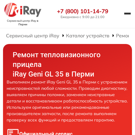
+7 (800) 101-14-79
Ежедневно с 9:00 до 21:00
Сервисный центр iRay
в
Перми
Сервисный центр iRay
Каталог устройств
Ремонт
Ремонт тепловизионного
прицела
iRay Geni GL 35 в Перми
Выполняем ремонт iRay Geni GL 35 в Перми с устранением
неисправностей любой сложности. Проводим диагностику,
выявляем причины поломки, заменяем неисправные
детали и восстанавливаем работоспособность устройства.
Используем оригинальные или рекомендованные
производителем запчасти, после ремонта выполняем
проверку всех функций и предоставляем гарантию.
Официальный сервис