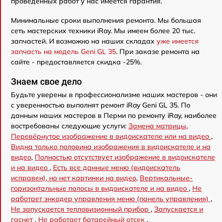
проведенных работ у нас имеется гарантия.
Минимальные сроки выполнения ремонта. Мы большая
сеть мастерских техники iRay. Мы имеем более 20 тыс.
запчастей. И возможно на наших складах
уже имеется
запчасть на модель Geni GL 35
. При заказе ремонта на
сайте - предоставляется скидка -25%.
Знаем свое дело
Будьте уверены в профессионализме наших мастеров - они
с уверенностью выполнят ремонт iRay Geni GL 35. По
данным наших мастеров в Перми по ремонту iRay, наиболее
востребованы следующие услуги:
Замена матрицы
,
Перевёрнутое изображение в видоискателе или на видео
,
Видна только половина изображения в видоискателе и на
видео
,
Полностью отсутствует изображение в видоискателе
и на видео
,
Есть все данные меню (видоискатель
исправен), но нет картинки на видео
,
Вертикальные-
горизонтальные полосы в видоискателе и на видео
,
Не
работает энкодер управления меню (панель управления)
,
Не запускается тепловизионный прибор
,
Запускается и
гаснет
,
Не работает батарейный отсек
.