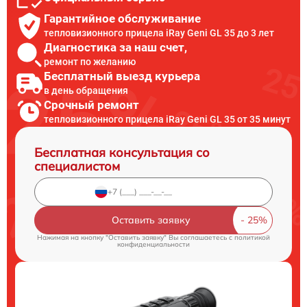
Гарантийное обслуживание
тепловизионного прицела iRay Geni GL 35 до 3 лет
Диагностика за наш счет,
ремонт по желанию
Бесплатный выезд курьера
в день обращения
Срочный ремонт
тепловизионного прицела iRay Geni GL 35 от 35 минут
Бесплатная консультация со
специалистом
Оставить заявку
Нажимая на кнопку "Оставить заявку" Вы соглашаетесь c
политикой
конфиденциальности