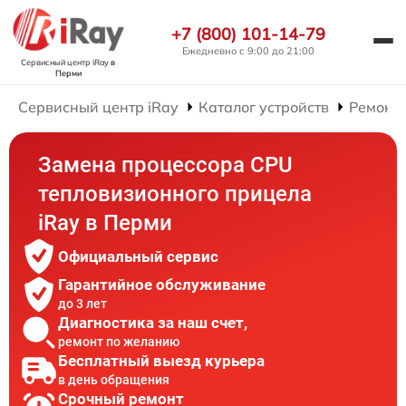
+7 (800) 101-14-79
Ежедневно с 9:00 до 21:00
Сервисный центр iRay
в
Перми
Сервисный центр iRay
Каталог устройств
Ремонт
Замена процессора CPU
тепловизионного прицела
iRay в Перми
Официальный сервис
Гарантийное обслуживание
до 3 лет
Диагностика за наш счет,
ремонт по желанию
Бесплатный выезд курьера
в день обращения
Срочный ремонт