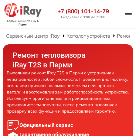
+7 (800) 101-14-79
Ежедневно с 9:00 до 21:00
Сервисный центр iRay
в
Перми
Сервисный центр iRay
Каталог устройств
Ремонт 
Ремонт тепловизора
iRay T2S в Перми
Выполняем ремонт iRay T2S в Перми с устранением
неисправностей любой сложности. Проводим диагностику,
выявляем причины поломки, заменяем неисправные
детали и восстанавливаем работоспособность устройства.
Используем оригинальные или рекомендованные
производителем запчасти, после ремонта выполняем
проверку всех функций и предоставляем гарантию.
Официальный сервис
Гарантийное обслуживание