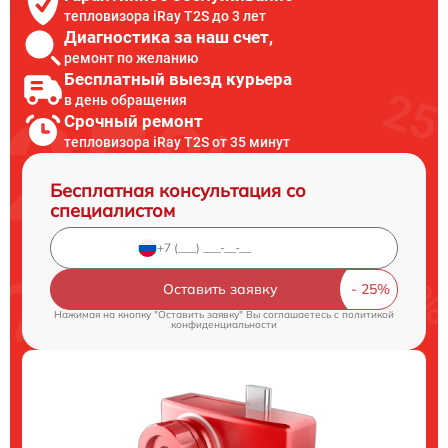
тепловизора iRay T2S до 3 лет
Диагностика за наш счет,
ремонт по желанию
Бесплатный выезд курьера
в день обращения
Срочный ремонт
тепловизора iRay T2S от 35 минут
Бесплатная консультация со
специалистом
Оставить заявку
Нажимая на кнопку "Оставить заявку" Вы соглашаетесь c
политикой
конфиденциальности