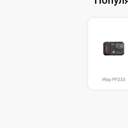
Популя
iRay PF210