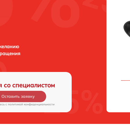
 желанию
бращения
я со специалистом
Оставить заявку
есь c
политикой конфиденциальности