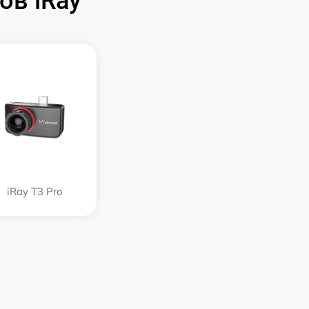
ов iRay
iRay T3 Pro